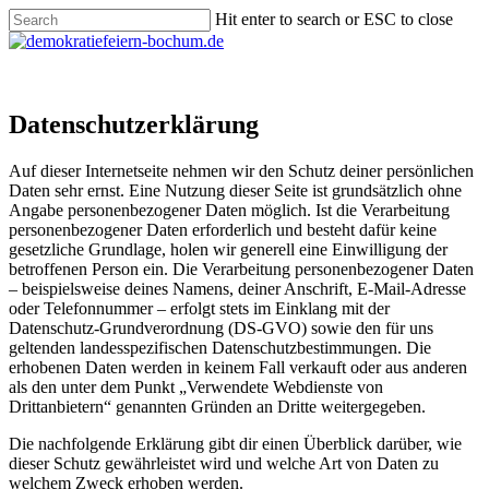
Skip
Hit enter to search or ESC to close
to
Close
main
Search
Menu
content
Datenschutzerklärung
Auf dieser Internetseite nehmen wir den Schutz deiner persönlichen
Daten sehr ernst. Eine Nutzung dieser Seite ist grundsätzlich ohne
Angabe personenbezogener Daten möglich. Ist die Verarbeitung
personenbezogener Daten erforderlich und besteht dafür keine
gesetzliche Grundlage, holen wir generell eine Einwilligung der
betroffenen Person ein. Die Verarbeitung personenbezogener Daten
– beispielsweise deines Namens, deiner Anschrift, E-Mail-Adresse
oder Telefonnummer – erfolgt stets im Einklang mit der
Datenschutz-Grundverordnung (DS-GVO) sowie den für uns
geltenden landesspezifischen Datenschutzbestimmungen. Die
erhobenen Daten werden in keinem Fall verkauft oder aus anderen
als den unter dem Punkt „Verwendete Webdienste von
Drittanbietern“ genannten Gründen an Dritte weitergegeben.
Die nachfolgende Erklärung gibt dir einen Überblick darüber, wie
dieser Schutz gewährleistet wird und welche Art von Daten zu
welchem Zweck erhoben werden.